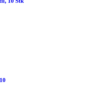
l, 10 Stk
110