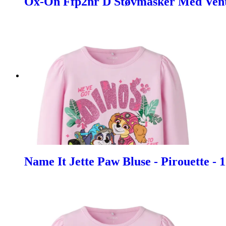
Ox-On Ffp2nr D Støvmasker Med Venti
Name It Jette Paw Bluse - Pirouette - 