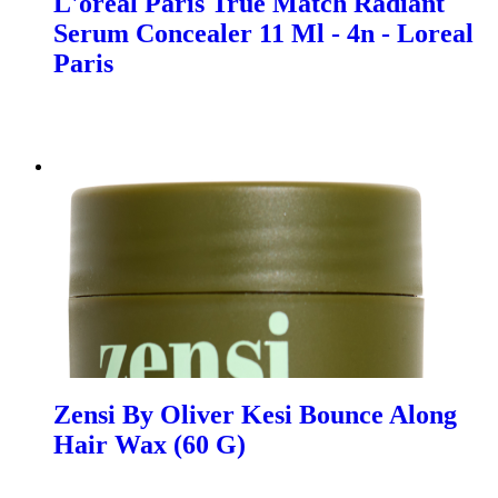
L'oreal Paris True Match Radiant
Serum Concealer 11 Ml - 4n - Loreal
Paris
Zensi By Oliver Kesi Bounce Along
Hair Wax (60 G)