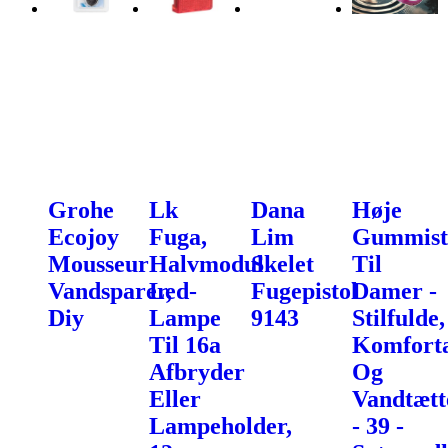
Grohe
Lk
Dana
Høje
Ecojoy
Fuga,
Lim
Gummist
Mousseur
Halvmodul
Skelet
Til
Vandsparer,
Led-
Fugepistol
Damer -
Diy
Lampe
9143
Stilfulde,
Til 16a
Komfort
Afbryder
Og
Eller
Vandtætt
Lampeholder,
- 39 -