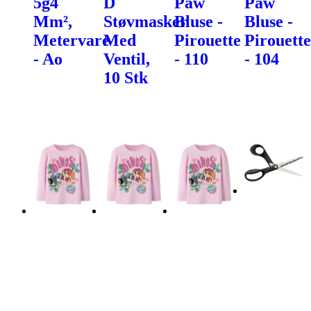
5g4
D
Paw
Paw
Mm²,
Støvmasker
Bluse -
Bluse -
Metervare
Med
Pirouette
Pirouette
- Ao
Ventil,
- 110
- 104
10 Stk