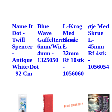
Name It
Blue
L-Krog
øje Med
Dot -
Wave
Med
Skrue
Twill
Gaffelterminal
Skrue
L-
Spencer
6mm/Wire
L-
45mm
-
4mm -
32mm
Rf 4stk
Antique
1325050
Rf 10stk
-
White/Dot
-
1056054
- 92 Cm
1056060