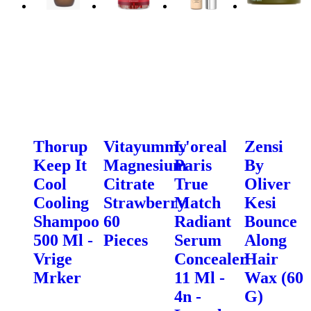
Thorup
Vitayummy
L'oreal
Zensi
Keep It
Magnesium
Paris
By
Cool
Citrate
True
Oliver
Cooling
Strawberry
Match
Kesi
Shampoo
60
Radiant
Bounce
500 Ml -
Pieces
Serum
Along
Vrige
Concealer
Hair
Mrker
11 Ml -
Wax (60
4n -
G)