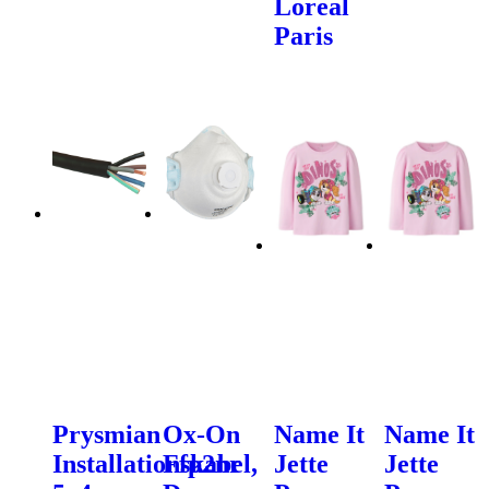
Loreal
Paris
Prysmian
Ox-On
Name It
Name It
Installationskabel,
Ffp2nr
Jette
Jette