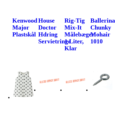
Kenwood
House
Rig-Tig
Ballerina
Major
Doctor
Mix-It
Chunky
Plastskål
Hdring
Målebæger
Mohair
Servietringe
1 Liter,
1010
Klar