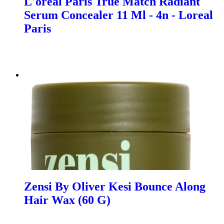
L'oreal Paris True Match Radiant
Serum Concealer 11 Ml - 4n - Loreal
Paris
Zensi By Oliver Kesi Bounce Along
Hair Wax (60 G)