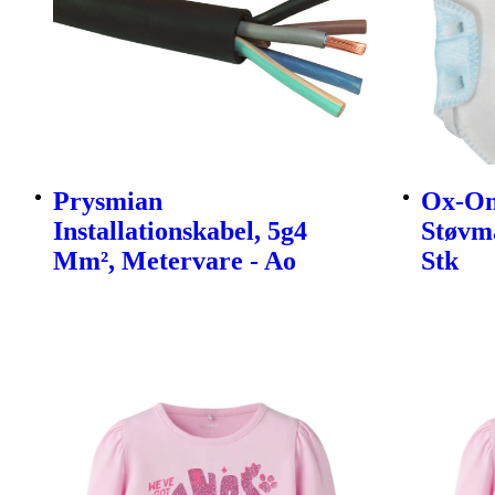
Prysmian
Ox-On
Installationskabel, 5g4
Støvma
Mm², Metervare - Ao
Stk