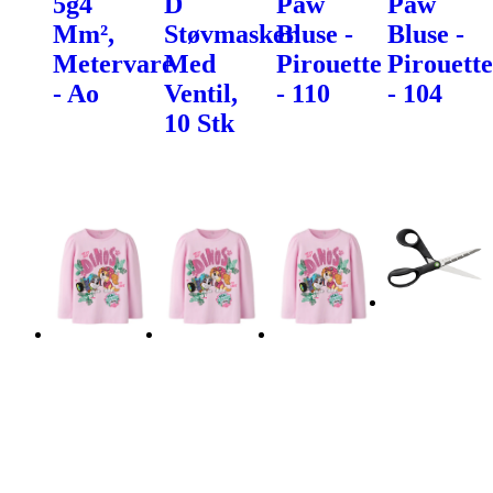
5g4
D
Paw
Paw
Mm²,
Støvmasker
Bluse -
Bluse -
Metervare
Med
Pirouette
Pirouette
- Ao
Ventil,
- 110
- 104
10 Stk