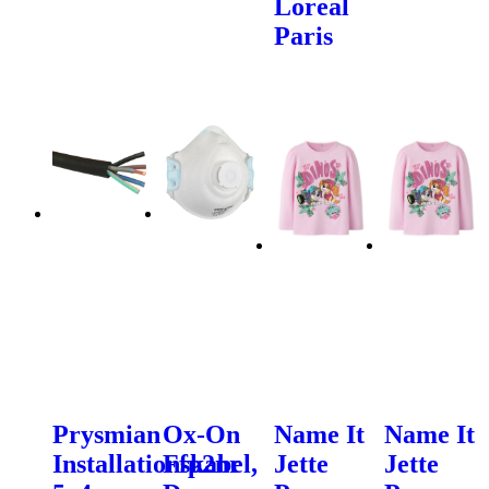
Loreal
Paris
Prysmian
Ox-On
Name It
Name It
Installationskabel,
Ffp2nr
Jette
Jette