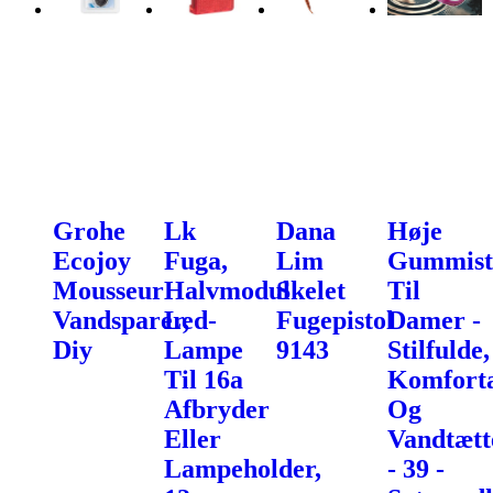
Grohe
Lk
Dana
Høje
Ecojoy
Fuga,
Lim
Gummist
Mousseur
Halvmodul
Skelet
Til
Vandsparer,
Led-
Fugepistol
Damer -
Diy
Lampe
9143
Stilfulde,
Til 16a
Komfort
Afbryder
Og
Eller
Vandtætt
Lampeholder,
- 39 -