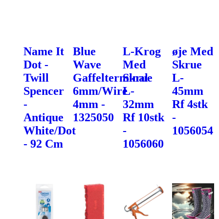
Name It
Blue
L-Krog
øje Med
Dot -
Wave
Med
Skrue
Twill
Gaffelterminal
Skrue
L-
Spencer
6mm/Wire
L-
45mm
-
4mm -
32mm
Rf 4stk
Antique
1325050
Rf 10stk
-
White/Dot
-
1056054
- 92 Cm
1056060