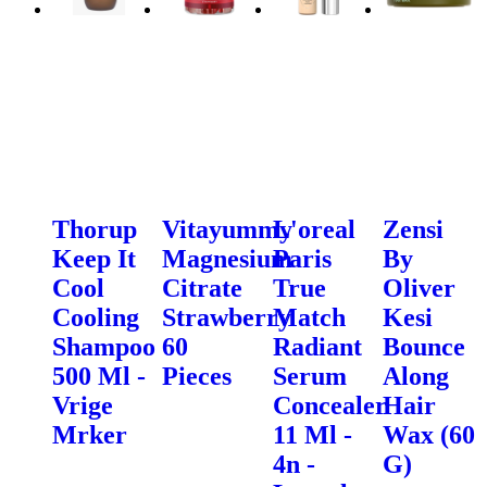
Thorup
Vitayummy
L'oreal
Zensi
Keep It
Magnesium
Paris
By
Cool
Citrate
True
Oliver
Cooling
Strawberry
Match
Kesi
Shampoo
60
Radiant
Bounce
500 Ml -
Pieces
Serum
Along
Vrige
Concealer
Hair
Mrker
11 Ml -
Wax (60
4n -
G)