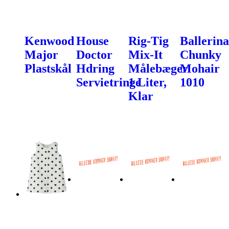
Kenwood
House
Rig-Tig
Ballerina
Major
Doctor
Mix-It
Chunky
Plastskål
Hdring
Målebæger
Mohair
Servietringe
1 Liter,
1010
Klar