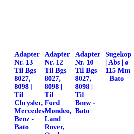
Adapter
Adapter
Adapter
Sugekop
Nr. 13
Nr. 12
Nr. 10
| Abs | ø
Til Bgs
Til Bgs
Til Bgs
115 Mm
8027,
8027,
8027,
- Bato
8098 |
8098 |
8098 |
Til
Til
Til
Chrysler,
Ford
Bmw -
Mercedes-
Mondeo,
Bato
Benz -
Land
Bato
Rover,