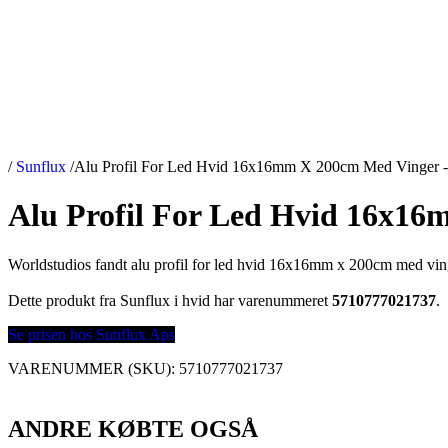
/
Sunflux
/
Alu Profil For Led Hvid 16x16mm X 200cm Med Vinger -
Alu Profil For Led Hvid 16x16
Worldstudios fandt alu profil for led hvid 16x16mm x 200cm med ving
Dette produkt fra Sunflux i hvid har varenummeret
5710777021737
.
Se prisen hos Sunflux Aps
VARENUMMER (SKU):
5710777021737
ANDRE KØBTE OGSÅ