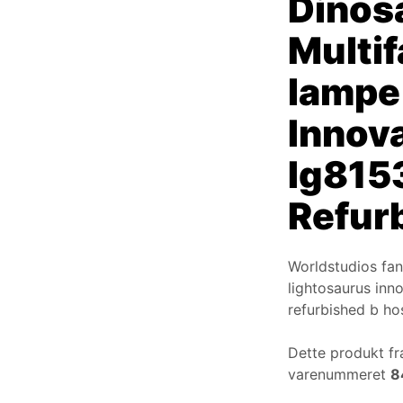
Dinos
Multif
lampe
Innov
Ig815
Refur
Worldstudios fan
lightosaurus inn
refurbished b h
Dette produkt fr
varenummeret
8