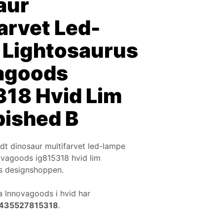
aur
arvet Led-
 Lightosaurus
agoods
318 Hvid Lim
bished B
dt dinosaur multifarvet led-lampe
ovagoods ig815318 hvid lim
os designshoppen.
a Innovagoods i hvid har
435527815318
.