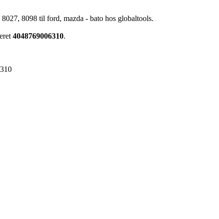
s 8027, 8098 til ford, mazda - bato hos globaltools.
eret
4048769006310
.
6310